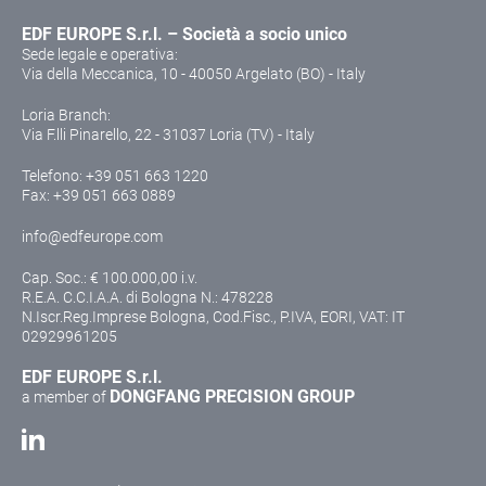
EDF EUROPE S.r.l. – Società a socio unico
Sede legale e operativa:
Via della Meccanica, 10 - 40050 Argelato (BO) - Italy
Loria Branch:
Via F.lli Pinarello, 22 - 31037 Loria (TV) - Italy
Telefono:
+39 051 663 1220
Fax: +39 051 663 0889
info@edfeurope.com
Cap. Soc.: € 100.000,00 i.v.
R.E.A. C.C.I.A.A. di Bologna N.: 478228
N.Iscr.Reg.Imprese Bologna, Cod.Fisc., P.IVA, EORI, VAT: IT
02929961205
EDF EUROPE S.r.l.
DONGFANG PRECISION GROUP
a member of