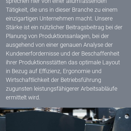
sprechen hier von einer allumfassenden
Tätigkeit, die uns in dieser Branche zu einem
einzigartigen Unternehmen macht. Unsere
Stärke ist ein nützlicher Beitragsbeitrag bei der
Planung von Produktionsanlagen, bei der
ausgehend von einer genauen Analyse der
Kundenerfordernisse und der Beschaffenheit
ihrer Produktionsstätten das optimale Layout
in Bezug auf Effizienz, Ergonomie und
Wirtschaftlichkeit der Betriebsführung
zugunsten leistungsfähigerer Arbeitsabläufe
ermittelt wird.