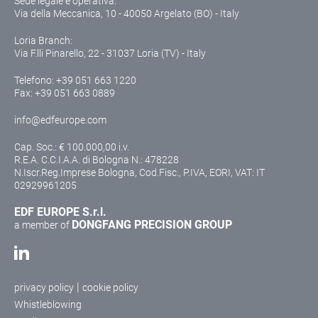
Sede legale e operativa:
Via della Meccanica, 10 - 40050 Argelato (BO) - Italy
Loria Branch:
Via F.lli Pinarello, 22 - 31037 Loria (TV) - Italy
Telefono:
+39 051 663 1220
Fax: +39 051 663 0889
info@edfeurope.com
Cap. Soc.: € 100.000,00 i.v.
R.E.A. C.C.I.A.A. di Bologna N.: 478228
N.Iscr.Reg.Imprese Bologna, Cod.Fisc., P.IVA, EORI, VAT: IT
02929961205
EDF EUROPE S.r.l.
DONGFANG PRECISION GROUP
a member of
|
privacy policy
cookie policy
Whistleblowing