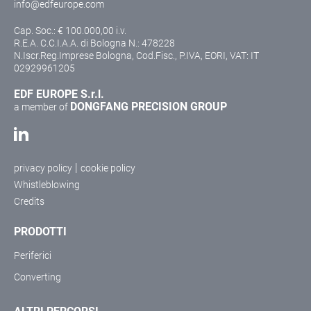
info@edfeurope.com
Cap. Soc.: € 100.000,00 i.v.
R.E.A. C.C.I.A.A. di Bologna N.: 478228
N.Iscr.Reg.Imprese Bologna, Cod.Fisc., P.IVA, EORI, VAT: IT
02929961205
EDF EUROPE S.r.l.
DONGFANG PRECISION GROUP
a member of
|
privacy policy
cookie policy
Whistleblowing
Credits
PRODOTTI
Periferici
Converting