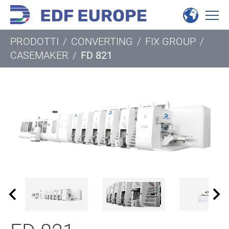
PRODOTTI
/
CONVERTING
/
FIX GROUP
/
CASEMAKER
/
FD 821