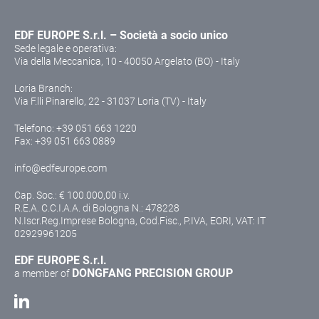
EDF EUROPE S.r.l. – Società a socio unico
Sede legale e operativa:
Via della Meccanica, 10 - 40050 Argelato (BO) - Italy
Loria Branch:
Via F.lli Pinarello, 22 - 31037 Loria (TV) - Italy
Telefono:
+39 051 663 1220
Fax: +39 051 663 0889
info@edfeurope.com
Cap. Soc.: € 100.000,00 i.v.
R.E.A. C.C.I.A.A. di Bologna N.: 478228
N.Iscr.Reg.Imprese Bologna, Cod.Fisc., P.IVA, EORI, VAT: IT
02929961205
EDF EUROPE S.r.l.
DONGFANG PRECISION GROUP
a member of