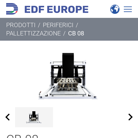
PRODOTTI
/
PERIFERICI
/
PALLETTIZZAZIONE
/
CB 08