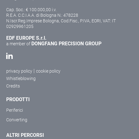
Cap. Soc.: € 100.000,00 i.v.
R.E.A. C.C.I.A.A. di Bologna N.: 478228
N.Iscr.Reg.Imprese Bologna, Cod.Fisc., P.IVA, EORI, VAT: IT
02929961205
EDF EUROPE S.r.l.
DONGFANG PRECISION GROUP
a member of
|
privacy policy
cookie policy
Whistleblowing
Credits
PRODOTTI
Periferici
Converting
ALTRI PERCORSI