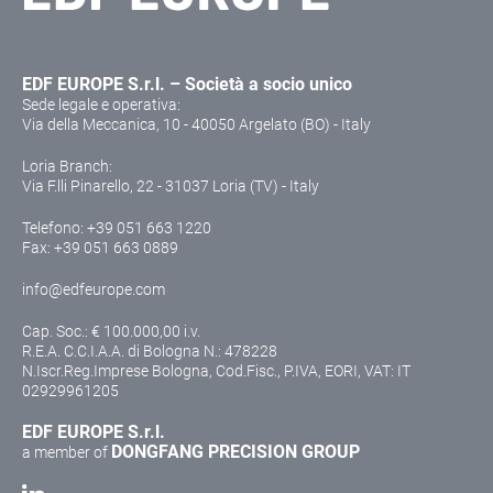
EDF EUROPE S.r.l. – Società a socio unico
Sede legale e operativa:
Via della Meccanica, 10 - 40050 Argelato (BO) - Italy
Loria Branch:
Via F.lli Pinarello, 22 - 31037 Loria (TV) - Italy
Telefono:
+39 051 663 1220
Fax: +39 051 663 0889
info@edfeurope.com
Cap. Soc.: € 100.000,00 i.v.
R.E.A. C.C.I.A.A. di Bologna N.: 478228
N.Iscr.Reg.Imprese Bologna, Cod.Fisc., P.IVA, EORI, VAT: IT
02929961205
EDF EUROPE S.r.l.
DONGFANG PRECISION GROUP
a member of