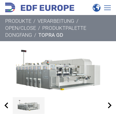
PRODUKTE
/
VERARBEITUNG
/
OPEN/CLOSE
/
PRODUKTPALETTE
DONGFANG
/
TOPRA GD