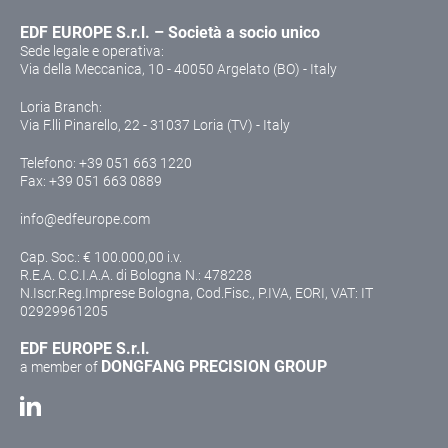
EDF EUROPE S.r.l. – Società a socio unico
Sede legale e operativa:
Via della Meccanica, 10 - 40050 Argelato (BO) - Italy
Loria Branch:
Via F.lli Pinarello, 22 - 31037 Loria (TV) - Italy
Telefono:
+39 051 663 1220
Fax: +39 051 663 0889
info@edfeurope.com
Cap. Soc.: € 100.000,00 i.v.
R.E.A. C.C.I.A.A. di Bologna N.: 478228
N.Iscr.Reg.Imprese Bologna, Cod.Fisc., P.IVA, EORI, VAT: IT
02929961205
EDF EUROPE S.r.l.
DONGFANG PRECISION GROUP
a member of