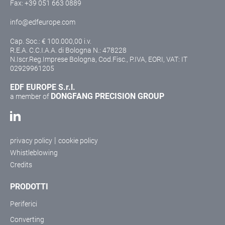
Fax: +39 051 663 0889
info@edfeurope.com
Cap. Soc.: € 100.000,00 i.v.
R.E.A. C.C.I.A.A. di Bologna N.: 478228
N.Iscr.Reg.Imprese Bologna, Cod.Fisc., P.IVA, EORI, VAT: IT
02929961205
EDF EUROPE S.r.l.
DONGFANG PRECISION GROUP
a member of
|
privacy policy
cookie policy
Whistleblowing
Credits
PRODOTTI
Periferici
Converting