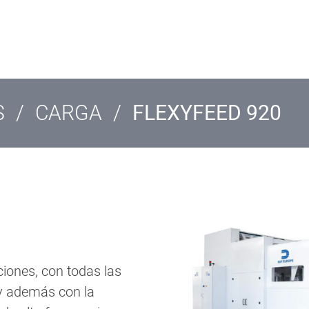
S
/
CARGA
/
FLEXYFEED 920
ciones, con todas las
 y además con la