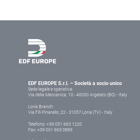
EDF EUROPE S.r.l. – Società a socio unico
Sede legale e operativa:
Via della Meccanica, 10 - 40050 Argelato (BO) - Italy
Loria Branch:
Via F.lli Pinarello, 22 - 31037 Loria (TV) - Italy
Telefono:
+39 051 663 1220
Fax: +39 051 663 0889