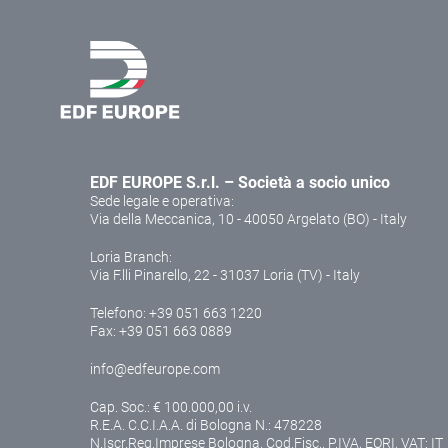
EDF EUROPE S.r.l. – Società a socio unico
Sede legale e operativa:
Via della Meccanica, 10 - 40050 Argelato (BO) - Italy
Loria Branch:
Via F.lli Pinarello, 22 - 31037 Loria (TV) - Italy
Telefono:
+39 051 663 1220
Fax: +39 051 663 0889
info@edfeurope.com
Cap. Soc.: € 100.000,00 i.v.
R.E.A. C.C.I.A.A. di Bologna N.: 478228
N.Iscr.Reg.Imprese Bologna, Cod.Fisc., P.IVA, EORI, VAT: IT