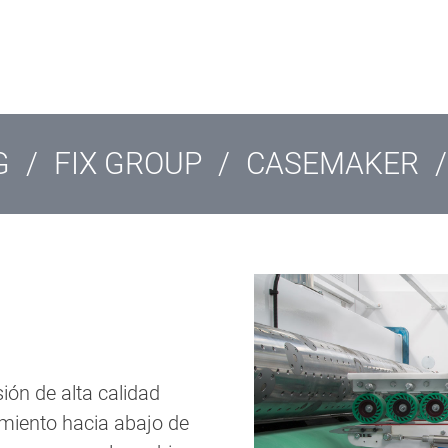
G
/
FIX GROUP
/
CASEMAKER
/
ón de alta calidad
amiento hacia abajo de